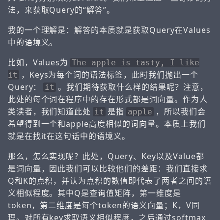
法，来获取Query的“解答”。
我的一个理解是：解答的本质就是获取Query在Values
中的语境义。
比如，Values为
The apple is tasty, I like
，Keys为每个词的语法标签，此时我们抛出一个
it
Query：
。我们期待获取什么样的结果呢？注意，
it
此处的每个词在程序中的存在形式都是词向量。作为人
类读者，我们知道此处
是指
，所以我们会
it
apple
希望得到一个和apple高度相似的词向量。本质上我们
就是在找it在这句话中的语境义。
那么，怎么实现呢？此处，Query、Key以及Value都
是词向量，因此我们可以比较他们的差距：我们直接求
Q和K的点积，并认为点积的数值即代表了两者之间的语
义相似程度。其中Q是查询值矩阵，第一维度是
token，第二维度是每个token的语义向量；K，V同
理。对所有key求取语义相似程度，之后通过softmax