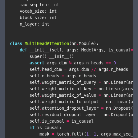
max_seq_len
:
int
vocab_size
:
int
block_size
:
int
n_layer
:
int
class
MultiHeadAttention
(
nn
.
Module
):
def
__init__
(
self
,
args
:
ModelArgs
,
is_causal
=
Fa
super
()
.
__init__
()
assert
args
.
dim
%
args
.
n_heads
==
0
self
.
head_dim
=
args
.
dim
//
args
.
n_heads
self
.
n_heads
=
args
.
n_heads
self
.
weight_matrix_of_query
=
nn
.
Linear
(
args
self
.
weight_matrix_of_key
=
nn
.
Linear
(
args
.
n
self
.
weight_matrix_of_value
=
nn
.
Linear
(
args
self
.
weight_matrix_to_output
=
nn
.
Linear
(
arg
self
.
attention_dropout_layer
=
nn
.
Dropout
(
ar
self
.
residual_dropout_layer
=
nn
.
Dropout
(
arg
self
.
is_causal
=
is_causal
if
is_causal
:
mask
=
torch
.
full
((
1
,
1
,
args
.
max_seq_le