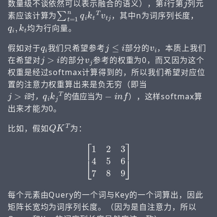
数量级不谈依然可以表示融合的语义），第
行第
列元
∑
t
=
1
n
q
i
k
t
T
v
t
j
素应该计算为
，其中n为词序列长度，
q
i
,
k
t
均为行向量。
q
i
j
≤
i
v
i
假如对于
我们只希望参考
部分的
，本质上我们
j
>
i
v
j
在希望对
的部分
参考的权重为0，而又因为这个
权重是经过softmax计算得到的，所以我们希望对应位
置的注意力权重算出来是负无穷（即当
j
−
>
i
i
n
时
f
，
q
i
k
j
T
的
值
应
当
为
），这样softmax算
时
，
的
值
应
当
为
出来才能为0。
Q
K
T
比如，假如
为：
[
1
2
3
4
5
6
7
8
9
]
每个元素由Query的一个词与Key的一个词算出，因此
矩阵长宽均为词序列长度。（因为是自注意力，所以