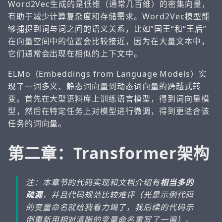
Word2Vec生成的是低维（通常几百维）的密集向量，
有助于减少计算复杂度和存储需求。Word2Vec模型能
够捕捉到词与词之间的语义关系，比如”国王“和“王后”
在向量空间中的位置会比较接近，因为在大量文本中，
它们通常会出现在相似的上下文中。
ELMo（Embeddings from Language Models）实
现了一词多义、静态词向量到动态词向量的跨越式转
变。首先在大型语料库上训练语言模型，得到词向量模
型，然后在特定任务上对模型进行微调，得到更适合该
任务的词向量。
第二章：Transformer架构
注：本章节的代码实现和文档介绍有
相当多的
疏漏
，并且代码规范比较难评（光是示例代码
的变量命名就给我看力竭了，我后续的代码示
例重新用相对清晰的变量命名重写了一遍）。