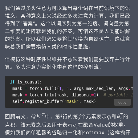
我们通过多头注意力可以算出每个词在当前语境下的语
境义，某种意义上来说经过多次注意力计算，我们已经
得到了“答案“。这个以词序列为第一维度、词向量为第
二维度的矩阵就是我们的答案，可惜这不是人类能理解
的答案。所以我们必须要将其转换为自然语言，这就意
味着我们需要模仿人类的时序性思维。
但模仿这种时序性思维并不意味着我们需要放弃并行计
算。多头注意力实例化中有这样的控制流：
if
is_causal
:
mask
=
torch
.
full
((
1
,
1
,
args
.
max_seq_len
,
args
.
max
mask
=
torch
.
triu
(
mask
,
diagonal
=
1
)
# pyright: ign
self
.
register_buffer
(
"mask"
,
mask
)
Copy
Q
K
T
i
j
q
i
k
j
T
回顾前文，
中，第
行的第
个元素表示
和
的
v
j
点积，该元素之后会用于表示
在融合Value的权重。
假如我们简单粗暴的省略归一化和softmax（这样抛开
i
j