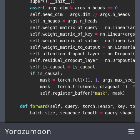
super
()
.
__init__
()
assert
args
.
dim
%
args
.
n_heads
==
0
self
.
head_dim
=
args
.
dim
//
args
.
n_heads
self
.
n_heads
=
args
.
n_heads
self
.
weight_matrix_of_query
=
nn
.
Linear
(
args
self
.
weight_matrix_of_key
=
nn
.
Linear
(
args
.
n
self
.
weight_matrix_of_value
=
nn
.
Linear
(
args
self
.
weight_matrix_to_output
=
nn
.
Linear
(
arg
self
.
attention_dropout_layer
=
nn
.
Dropout
(
ar
self
.
residual_dropout_layer
=
nn
.
Dropout
(
arg
self
.
is_causal
=
is_causal
if
is_causal
:
mask
=
torch
.
full
((
1
,
1
,
args
.
max_seq_le
mask
=
torch
.
triu
(
mask
,
diagonal
=
1
)
# p
self
.
register_buffer
(
"mask"
,
mask
)
def
forward
(
self
,
query
:
torch
.
Tensor
,
key
:
torc
batch_size
,
sequence_length
=
query
.
shape
x_query
=
self
.
weight_matrix_of_query
(
query
)
Yorozumoon
x_key
=
self
.
weight_matrix_of_key
(
key
)
x_value
=
self
.
weight_matrix_of_value
(
value
)