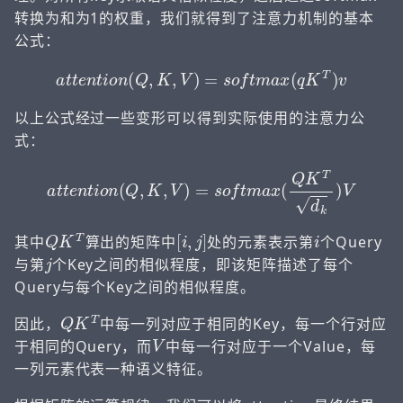
转换为和为1的权重，我们就得到了注意力机制的基本
公式：
a
t
t
e
n
t
i
o
n
(
Q
,
K
,
V
)
=
s
o
f
t
m
a
x
(
q
K
T
)
v
以上公式经过一些变形可以得到实际使用的注意力公
式：
a
t
t
e
n
t
i
o
n
(
Q
,
K
,
V
)
=
s
o
f
t
m
a
x
(
Q
K
T
d
k
)
V
Q
K
T
[
i
,
j
]
i
其中
算出的矩阵中
处的元素表示第
个Query
j
与第
个Key之间的相似程度，即该矩阵描述了每个
Query与每个Key之间的相似程度。
Q
K
T
因此，
中每一列对应于相同的Key，每一个行对应
V
于相同的Query，而
中每一行对应于一个Value，每
一列元素代表一种语义特征。