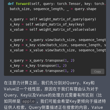
def
forward
(
self
,
query
:
torch
.
Tensor
,
key
:
torch
.
Te
batch_size
,
sequence_length
,
_
=
query
.
shape
x_query
=
self
.
weight_matrix_of_query
(
query
)
x_key
=
self
.
weight_matrix_of_key
(
key
)
x_value
=
self
.
weight_matrix_of_value
(
value
)
x_query
=
x_query
.
view
(
batch_size
,
sequence_length
,
x_key
=
x_key
.
view
(
batch_size
,
sequence_length
,
sel
x_value
=
x_value
.
view
(
batch_size
,
sequence_length
,
x_query
=
x_query
.
transpose
(
1
,
2
)
x_key
=
x_key
.
transpose
(
1
,
2
)
x_value
=
x_value
.
transpose
(
1
,
2
)
Copy
在注意力计算之前，我们先分别对Query、Key和
Value过一个线性层，原因在于我们有理由认为对于
Query、Key以及Value的处理方式需要有所区别（比
如同样是
，我们可能会希望Key更倾向于描述特
apple
征供人检索，Query侧重描述正在搜索的内容，Value