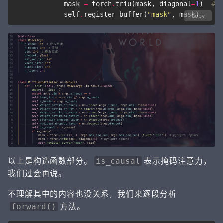
mask
=
torch
.
triu
(
mask
,
diagonal
=
1
)
# p
self
.
register_buffer
(
"mask"
,
mask
)
Copy
以上是构造函数部分。
表示掩码注意力，
is_causal
我们过会再说。
不理解其中的内容也没关系，我们来逐段分析
方法。
forward()