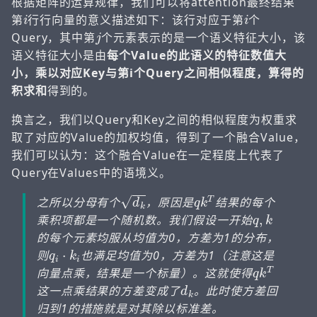
根据矩阵的运算规律，我们可以将attention最终结果
i
i
第
行行向量的意义描述如下：该行对应于第
个
j
Query，其中第
个元素表示的是一个语义特征大小，该
语义特征大小是由
每个Value的此语义的特征数值大
小，乘以对应Key与第i个Query之间相似程度，算得的
积求和
得到的。
换言之，我们以Query和Key之间的相似程度为权重求
取了对应的Value的加权均值，得到了一个融合Value，
我们可以认为：这个融合Value在一定程度上代表了
Query在Values中的语境义。
d
k
q
k
T
之所以分母有个
，原因是
结果的每个
q
,
k
乘积项都是一个随机数。我们假设一开始
的每个元素均服从均值为0，方差为1的分布，
q
i
⋅
k
i
则
也满足均值为0，方差为1（注意这是
q
k
T
向量点乘，结果是一个标量）。这就使得
d
k
这一点乘结果的方差变成了
。此时使方差回
归到1的措施就是对其除以标准差。