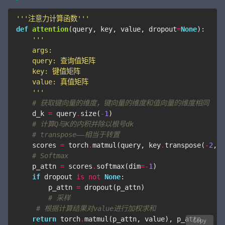
'''注意力计算函数'''
def
attention
(
query
,
key
,
value
,
dropout
=
None
):
    '''
# 获取键向量的维度，键向量的维度和值向量的维度相同
d_k
=
query
.
size
(
-
1
)
# 计算Q与K的内积并除以根号dk
# transpose——相当于转置
scores
=
torch
.
matmul
(
query
,
key
.
transpose
(
-
2
,
-
# Softmax
p_attn
=
scores
.
softmax
(
dim
=-
1
)
if
dropout
is
not
None
:
p_attn
=
dropout
(
p_attn
)
# 采样
# 根据计算结果对value进行加权求和
return
torch
.
matmul
(
p_attn
,
value
),
p_attn
Copy