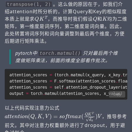
。这么做的原因在于，如我们介
transpose(1, 2)
绍attention时所分析的，计算Query和Key的相似程度
Q
K
T
Q
K
本质上就是求
，而推导时我们假设
和
均为二维
矩阵，第一维度是词序列，第二维度是词向量。因此，
此处转置将词序列和词向量调整到最后两个维度，方便
后期进行矩阵乘法。
pytorch中
只对最后两个维
torch.matmul()
度做矩阵乘法，前面的维度全部看作批次。
attention_scores
=
(
torch
.
matmul
(
x_query
,
x_key
.
tran
attention_scores
=
F
.
softmax
(
attention_scores
.
float
(
attention_scores
=
self
.
attention_dropout_layer
(
atte
output
=
torch
.
matmul
(
attention_scores
,
x_value
)
Copy
以上代码实现注意力公式
a
t
t
e
n
t
i
o
n
(
Q
,
K
,
V
)
=
s
o
f
t
m
a
x
(
Q
K
T
d
k
)
V
，推导参考
前文。其中对注意力权重额外进行了dropout，用于避