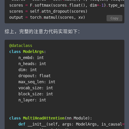
scores
=
F
.
softmax
(
scores
.
float
(),
dim
=-
1
)
.
type_as
(
x
scores
=
self
.
attn_dropout
(
scores
)
output
=
torch
.
matmul
(
scores
,
xv
)
Copy
综上，完整的注意力代码实现如下：
@dataclass
class
ModelArgs
:
n_embd
:
int
n_heads
:
int
dim
:
int
dropout
:
float
max_seq_len
:
int
vocab_size
:
int
block_size
:
int
n_layer
:
int
class
MultiHeadAttention
(
nn
.
Module
):
def
__init__
(
self
,
args
:
ModelArgs
,
is_causal
=
Fa