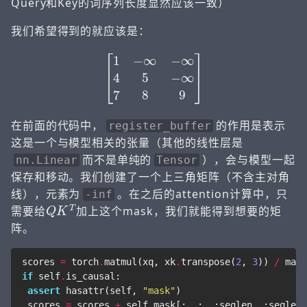
Query和Key的词序列长度显然应该一致）
我们希望得到的就应该是：
[
1
−
∞
−
∞
4
5
−
∞
7
8
9
]
在前面的代码中，
的作用是表示
register_buffer
这是一个与模型相关的张量（其他的线性层是
而不是单纯的
），会与模型一起
nn.Linear
Tensor
保存和移动。我们创建了一个上三角矩阵（不含主对角
线），元素为
。在之后的attention计算中，只
-inf
Q
K
T
需要给
加上这个mask，我们就能得到想要的矩
阵。
scores
=
torch
.
matmul
(
xq
,
xk
.
transpose
(
2
,
3
))
/
math
if
self
.
is_causal
:
assert
hasattr
(
self
,
"mask"
)
scores
=
scores
+
self
.
mask
[:,
:,
:
seqlen
,
:
seqlen
]